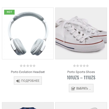
HOT
0
0
Porto Evolution Headset
Porto Sports Shoes
out
out
101
UZS
–
111
UZS
of
of
5
5
ПОДРОБНЕЕ
ВЫБРАТЬ ...