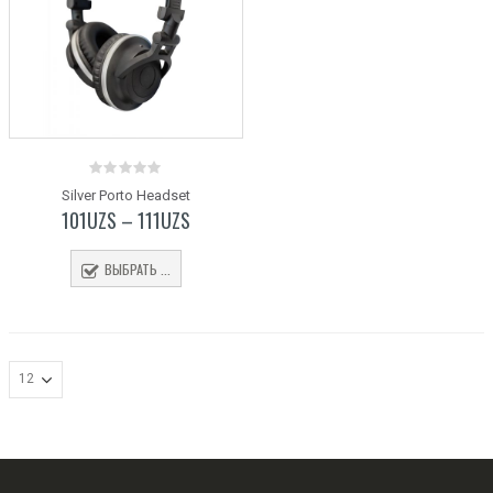
0
Silver Porto Headset
out
101
UZS
–
111
UZS
of
5
ВЫБРАТЬ ...