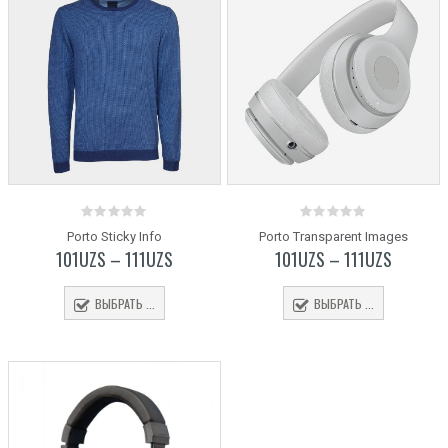
0
0
Porto Sticky Info
Porto Transparent Images
out
out
101
UZS
–
111
UZS
101
UZS
–
111
UZS
of
of
5
5
ВЫБРАТЬ ...
ВЫБРАТЬ ...