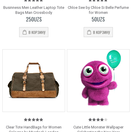
5.00
out
5.00
out
Businness Men Leather Laptop Tote
Chloe See by Chloe Si Belle Perfume
of 5
of 5
Bags Man Crossbody
for Women
250
UZS
50
UZS
В КОРЗИНУ
В КОРЗИНУ
5.00
out
4.00
Clear Tote HandBags for Women
Cute Little Monster Wallpaper
of 5
out of 5