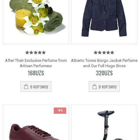
5.00
out
5.00
out
After Their Exclusive Perfume from
Alberto Toresi Borgo Jacket Perfume
of 5
of 5
Artisan Parfumeur
and Our Full Hugo Boss
168
UZS
320
UZS
В КОРЗИНУ
В КОРЗИНУ
-8%