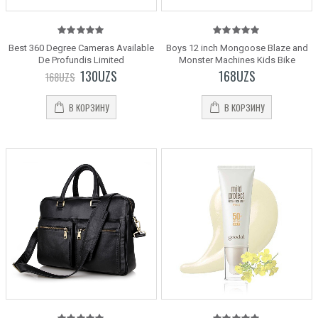
5.00
out
5.00
out
Best 360 Degree Cameras Available
Boys 12 inch Mongoose Blaze and
of 5
of 5
De Profundis Limited
Monster Machines Kids Bike
130
UZS
168
UZS
168
UZS
В КОРЗИНУ
В КОРЗИНУ