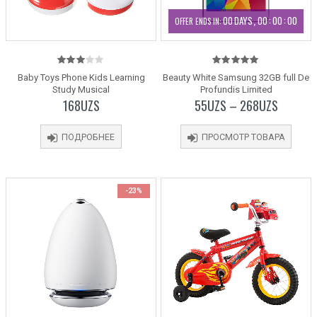
00
DAYS
00
:
00
:
00
OFFER ENDS IN:
3.00
5.00
out
Baby Toys Phone Kids Learning
Beauty White Samsung 32GB full De
out
of 5
Study Musical
Profundis Limited
of 5
168
UZS
55
UZS
–
268
UZS
ПОДРОБНЕЕ
ПРОСМОТР ТОВАРА
-23%