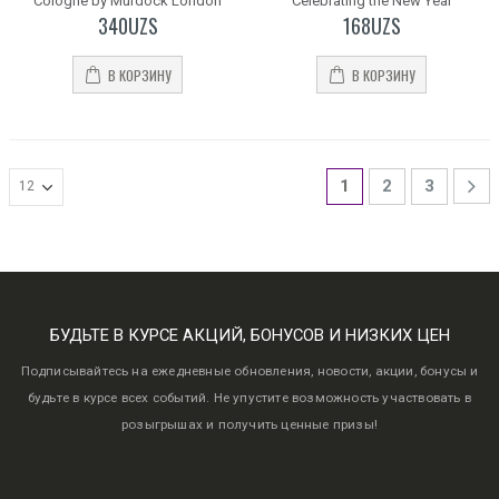
Cologne by Murdock London
Celebrating the New Year
340
UZS
168
UZS
В КОРЗИНУ
В КОРЗИНУ
1
2
3
БУДЬТЕ В КУРСЕ АКЦИЙ, БОНУСОВ И НИЗКИХ ЦЕН
Подписывайтесь на ежедневные обновления, новости, акции, бонусы и
будьте в курсе всех событий. Не упустите возможность участвовать в
розыгрышах и получить ценные призы!