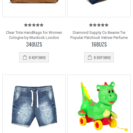
5.00
out
5.00
out
Clear Tote HandBags for Women
Diamond Supply Co Beanie Tie
of 5
of 5
Cologne by Murdock London
Popular Patchouli Vetiver Perfume
340
UZS
168
UZS
В КОРЗИНУ
В КОРЗИНУ