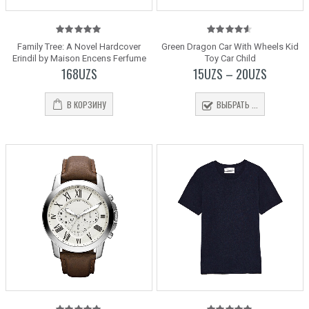
5.00
out
4.50
out
Family Tree: A Novel Hardcover
Green Dragon Car With Wheels Kid
of 5
of 5
Erindil by Maison Encens Ferfume
Toy Car Child
168
UZS
15
UZS
–
20
UZS
В КОРЗИНУ
ВЫБРАТЬ ...