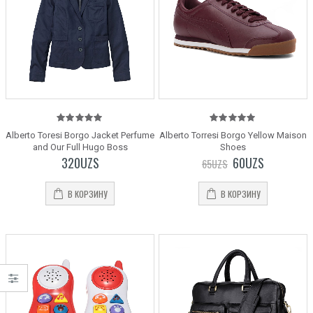
5.00
out
5.00
out
Alberto Toresi Borgo Jacket Perfume
Alberto Torresi Borgo Yellow Maison
of 5
of 5
and Our Full Hugo Boss
Shoes
320
UZS
60
UZS
65
UZS
В КОРЗИНУ
В КОРЗИНУ