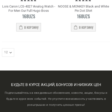
5.00
out
5.00
out
Lois Caron LCS-4027 Analog Watch -
NOOSE & MONKEY Black and White
of 5
of 5
For Men Our Full Hugo Boss
Pin Dot Shirt
168
UZS
168
UZS
В КОРЗИНУ
В КОРЗИНУ
БУДЬТЕ В КУРСЕ АКЦИЙ, БОНУСОВ И НИЗКИХ ЦЕН
Подписывайтесь на ежедневные обновления, новости, акции, бонусы и
будьте в курсе всех событий. Не упустите возможность участвовать в
розыгрышах и получить ценные призы!