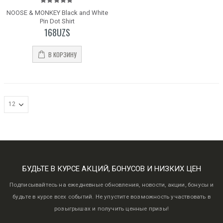
5.00
out
NOOSE & MONKEY Black and White
of 5
Pin Dot Shirt
168
UZS
В КОРЗИНУ
БУДЬТЕ В КУРСЕ АКЦИЙ, БОНУСОВ И НИЗКИХ ЦЕН
Подписывайтесь на ежедневные обновления, новости, акции, бонусы и
будьте в курсе всех событий. Не упустите возможность участвовать в
розыгрышах и получить ценные призы!