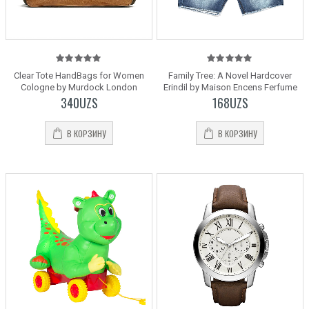
5.00
out
5.00
out
Clear Tote HandBags for Women
Family Tree: A Novel Hardcover
of 5
of 5
Cologne by Murdock London
Erindil by Maison Encens Ferfume
340
UZS
168
UZS
В КОРЗИНУ
В КОРЗИНУ