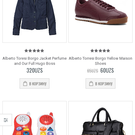
5.00
out
5.00
out
Alberto Toresi Borgo Jacket Perfume
Alberto Torresi Borgo Yellow Maison
of 5
of 5
and Our Full Hugo Boss
Shoes
320
UZS
60
UZS
65
UZS
В КОРЗИНУ
В КОРЗИНУ