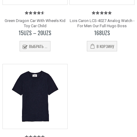
4.50
out
5.00
out
Green Dragon Car With Wheels Kid
Lois Caron LCS-4027 Analog Watch -
of 5
of 5
Toy Car Child
For Men Our Full Hugo Boss
15
UZS
–
20
UZS
168
UZS
ВЫБРАТЬ ...
В КОРЗИНУ