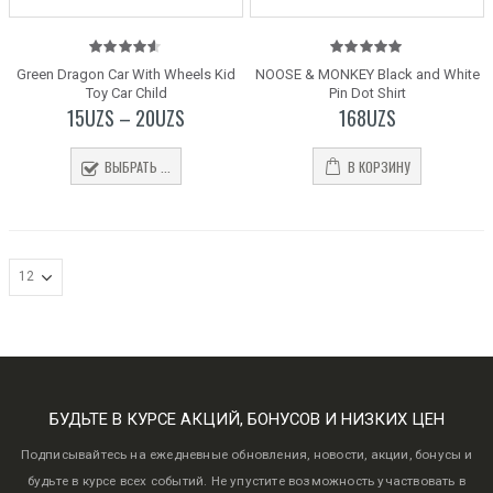
4.50
out
5.00
out
Green Dragon Car With Wheels Kid
NOOSE & MONKEY Black and White
of 5
of 5
Toy Car Child
Pin Dot Shirt
15
UZS
–
20
UZS
168
UZS
ВЫБРАТЬ ...
В КОРЗИНУ
БУДЬТЕ В КУРСЕ АКЦИЙ, БОНУСОВ И НИЗКИХ ЦЕН
Подписывайтесь на ежедневные обновления, новости, акции, бонусы и
будьте в курсе всех событий. Не упустите возможность участвовать в