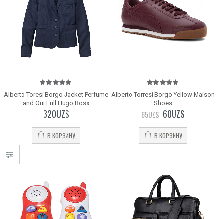
5.00
out
5.00
out
Alberto Toresi Borgo Jacket Perfume
Alberto Torresi Borgo Yellow Maison
of 5
of 5
and Our Full Hugo Boss
Shoes
320
UZS
60
UZS
65
UZS
В КОРЗИНУ
В КОРЗИНУ