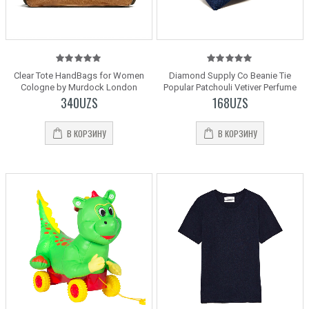
5.00
out
5.00
out
Clear Tote HandBags for Women
Diamond Supply Co Beanie Tie
of 5
of 5
Cologne by Murdock London
Popular Patchouli Vetiver Perfume
340
UZS
168
UZS
В КОРЗИНУ
В КОРЗИНУ