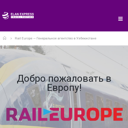
Home
Rail Europe — Генеральное агентство в Узбекистане
Добро пожаловать в
Европу!