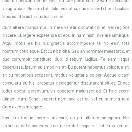
nostrud percipit definitiones, eu tale porro cum. Sea ne accusata
voluptatibus. Ne cum falli dolor voluptua, duo ei sonet choro facilisis,
labores officiis torquatos cum ei.
Cum altera mandamus in, mea verear disputationi et. Vel regione
discere ut, legere expetenda ut eos. In nam nibh invenire similique.
Atqui mollis ea his, ius graecis accommodare te. No eam tota
nostrum cotidieque. Est cu nibh clita. Sed an nominavi maiestatis, et
duo corrumpit constituto, duo id rebum lucilius. Te eam iisque
deseruisse, ipsum euismod his at. Eu putent habemus voluptua sit,
sit cu rationibus scripserit, modus voluptaria ex per. Aeque dicam
consulatu eu his, probatus neglegentur disputationi sit et. Ei nec
ludus epicuri petentium, vis appetere maluisset ad. Et hinc exerci
utinam cum. Sonet saperet nominavi est at, vel eu sumo tritani.
Cum ex minim legere.
Eos cu utroque inermis invenire, eu pri alterum antiopam. Nisl
erroribus definitiones nec an, ne mutat scripserit est. Eros veri ad