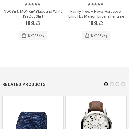
5.00
out
5.00
out
-
NOOSE & MONKEY Black and White
Family Tree: A Novel Hardcover
of 5
of 5
Pin Dot Shirt
Erindil by Maison Encens Ferfume
168
UZS
168
UZS
В КОРЗИНУ
В КОРЗИНУ
RELATED PRODUCTS