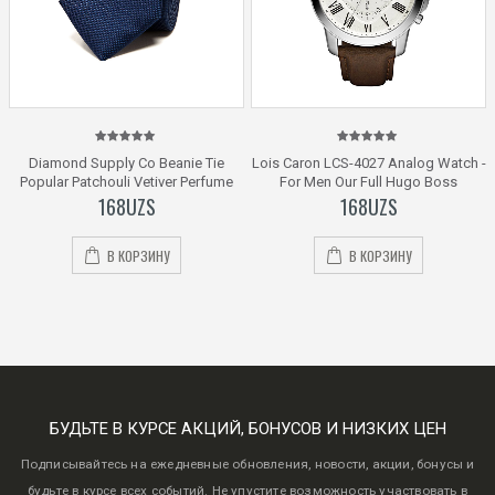
5.00
out
5.00
out
Diamond Supply Co Beanie Tie
Lois Caron LCS-4027 Analog Watch -
of 5
of 5
Popular Patchouli Vetiver Perfume
For Men Our Full Hugo Boss
168
UZS
168
UZS
В КОРЗИНУ
В КОРЗИНУ
БУДЬТЕ В КУРСЕ АКЦИЙ, БОНУСОВ И НИЗКИХ ЦЕН
Подписывайтесь на ежедневные обновления, новости, акции, бонусы и
будьте в курсе всех событий. Не упустите возможность участвовать в