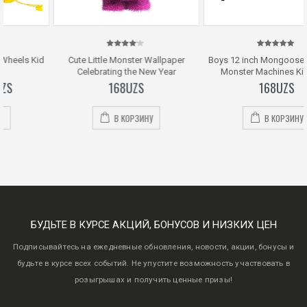
4.00
5.00
out
Cute Little Monster Wallpaper
Boys 12 inch Mongoose Blaze and
out of
of 5
5
Celebrating the New Year
Monster Machines Kids Bike
168
UZS
168
UZS
В КОРЗИНУ
В КОРЗИНУ
БУДЬТЕ В КУРСЕ АКЦИЙ, БОНУСОВ И НИЗКИХ ЦЕН
Подписывайтесь на ежедневные обновления, новости, акции, бонусы и
будьте в курсе всех событий. Не упустите возможность участвовать в
розыгрышах и получить ценные призы!