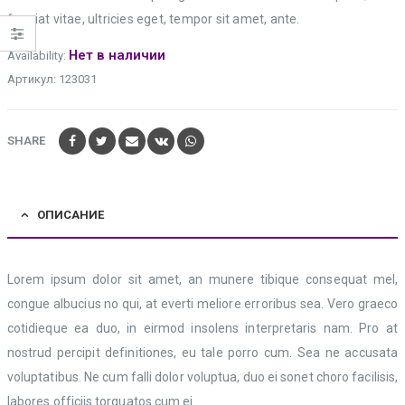
feugiat vitae, ultricies eget, tempor sit amet, ante.
Нет в наличии
Availability:
Артикул:
123031
SHARE
ОПИСАНИЕ
Lorem ipsum dolor sit amet, an munere tibique consequat mel,
congue albucius no qui, at everti meliore erroribus sea. Vero graeco
cotidieque ea duo, in eirmod insolens interpretaris nam. Pro at
nostrud percipit definitiones, eu tale porro cum. Sea ne accusata
voluptatibus. Ne cum falli dolor voluptua, duo ei sonet choro facilisis,
labores officiis torquatos cum ei.