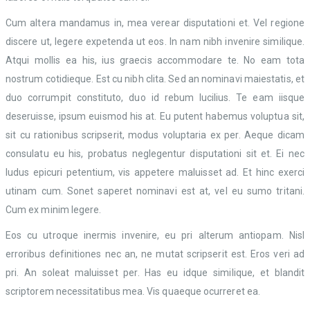
Cum altera mandamus in, mea verear disputationi et. Vel regione
discere ut, legere expetenda ut eos. In nam nibh invenire similique.
Atqui mollis ea his, ius graecis accommodare te. No eam tota
nostrum cotidieque. Est cu nibh clita. Sed an nominavi maiestatis, et
duo corrumpit constituto, duo id rebum lucilius. Te eam iisque
deseruisse, ipsum euismod his at. Eu putent habemus voluptua sit,
sit cu rationibus scripserit, modus voluptaria ex per. Aeque dicam
consulatu eu his, probatus neglegentur disputationi sit et. Ei nec
ludus epicuri petentium, vis appetere maluisset ad. Et hinc exerci
utinam cum. Sonet saperet nominavi est at, vel eu sumo tritani.
Cum ex minim legere.
Eos cu utroque inermis invenire, eu pri alterum antiopam. Nisl
erroribus definitiones nec an, ne mutat scripserit est. Eros veri ad
pri. An soleat maluisset per. Has eu idque similique, et blandit
scriptorem necessitatibus mea. Vis quaeque ocurreret ea.