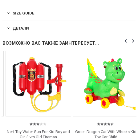
SIZE GUIDE
ДЕТАЛИ
ВОЗМОЖНО ВАС ТАКЖЕ ЗАИНТЕРЕСУЕТ…
3.00
4.50
out
Nerf Toy Water Gun For Kid Boy and
Green Dragon Car With Wheels Kid
out
of 5
of 5
Girl 3 yrs Old Fireman
Toy Car Child