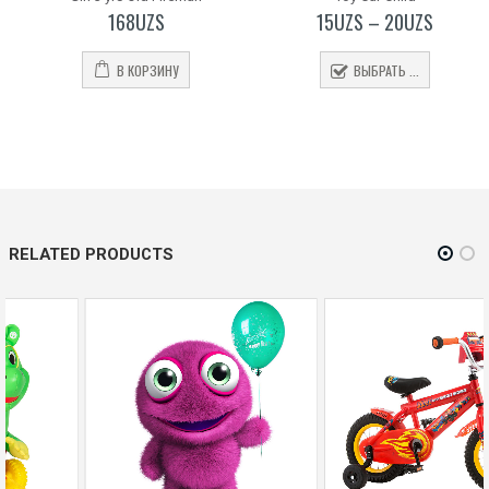
168
UZS
15
UZS
–
20
UZS
В КОРЗИНУ
ВЫБРАТЬ ...
RELATED PRODUCTS