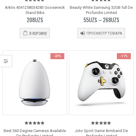
5.00
out
5.00
out
Arktis 4041258034283 Gooseneck
Beauty White Samsung 32GB full De
of 5
of 5
Stand Bike
Profundis Limited
208
UZS
55
UZS
–
268
UZS
В КОРЗИНУ
ПРОСМОТР ТОВАРА
-23%
-11%
5.00
out
5.00
out
Best 360 Degree Cameras Available
Joto Sport Game Armband De
Silver Porto
Silver Porto
of 5
of 5
De Profundis Limited
Profundis Limited