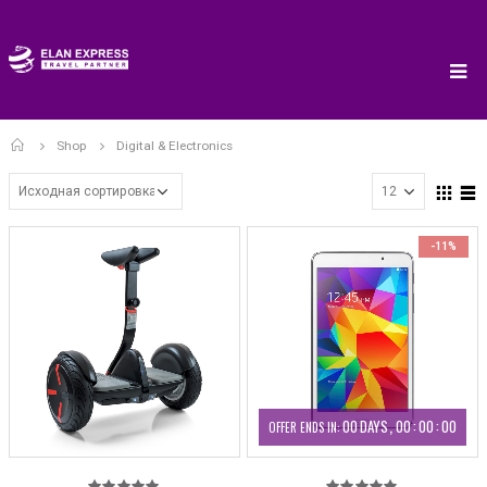
Home
Shop
Digital & Electronics
-11%
00
DAYS
00
:
00
:
00
OFFER ENDS IN: