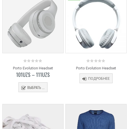
0
0
Porto Evolution Headset
Porto Evolution Headset
out
out
101
UZS
–
111
UZS
of
of
5
5
ПОДРОБНЕЕ
ВЫБРАТЬ ...