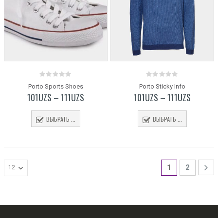
0
0
Porto Sports Shoes
Porto Sticky Info
out
out
101
UZS
–
111
UZS
101
UZS
–
111
UZS
of
of
5
5
ВЫБРАТЬ ...
ВЫБРАТЬ ...
1
2