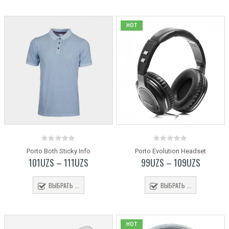
HOT
0
0
Porto Both Sticky Info
Porto Evolution Headset
out
out
101
UZS
–
111
UZS
99
UZS
–
109
UZS
of
of
5
5
ВЫБРАТЬ ...
ВЫБРАТЬ ...
HOT