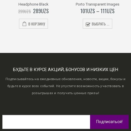
0
0
Headphone Black
Porto Transparent Images
out
out
of
of
289
UZS
101
UZS
–
111
UZS
299
UZS
5
5
В КОРЗИНУ
ВЫБРАТЬ ...
БУДЬТЕ В КУРСЕ АКЦИЙ, БОНУСОВ И НИЗКИХ ЦЕН
Подписывайтесь на ежедневные обновления, новости, акции, бонусы и
будьте в курсе всех событий. Не упустите возможность участвовать в
розыгрышах и получить ценные призы!