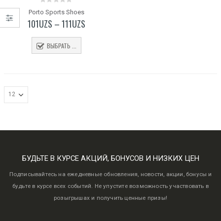
0
Porto Sports Shoes
out
101
UZS
–
111
UZS
of
5
ВЫБРАТЬ ...
БУДЬТЕ В КУРСЕ АКЦИЙ, БОНУСОВ И НИЗКИХ ЦЕН
Подписывайтесь на ежедневные обновления, новости, акции, бонусы и
будьте в курсе всех событий. Не упустите возможность участвовать в
розыгрышах и получить ценные призы!