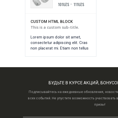
01
UZS
111
UZS
101
UZS
111
UZS
0
–
–
ut
out
f
of
5
CUSTOM HTML BLOCK
This is a custom sub-title.
Lorem ipsum dolor sit amet,
consectetur adipiscing elit. Cras
non placerat mi. Etiam non tellus
БУДЬТЕ В КУРСЕ АКЦИЙ, БОНУСО
Подписывайтесь на ежедневные обновления, новости, 
всех событий. Не упустите возможность участвовать 
призы!