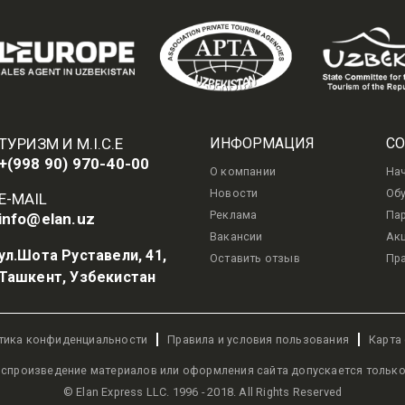
ТУРИЗМ И M.I.C.E
ИНФОРМАЦИЯ
СО
+(998 90) 970-40-00
О компании
На
Новости
Об
E-MAIL
Реклама
Па
info@elan.uz
Вакансии
Акц
ул.Шота Руставели, 41,
Оставить отзыв
Пр
Ташкент, Узбекистан
тика конфиденциальности
Правила и условия пользования
Карта
оспроизведение материалов или оформления сайта допускается только
© Elan Express LLC. 1996 - 2018. All Rights Reserved