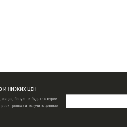
101
UZS
111
UZS
101
UZS
111
UZS
0
0
–
–
out
out
of
of
5
5
В И НИЗКИХ ЦЕН
акции, бонусы и будьте в курсе
в розыгрышах и получить ценные