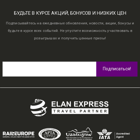
101
UZS
111
UZS
101
UZS
111
UZS
0
0
–
–
out
out
БУДЬТЕ В КУРСЕ АКЦИЙ, БОНУСОВ И НИЗКИХ ЦЕН
of
of
5
5
Porto Evolution
Porto Evolution
Подписывайтесь на ежедневные обновления, новости, акции, бонусы и
Headset
Headset
будьте в курсе всех событий. Не упустите возможность участвовать в
0
0
розыгрышах и получить ценные призы!
out
out
of
of
5
5
Porto Transparent
Porto Transparent
Images
Images
101
UZS
111
UZS
101
UZS
111
UZS
0
0
–
–
out
out
of
of
5
5