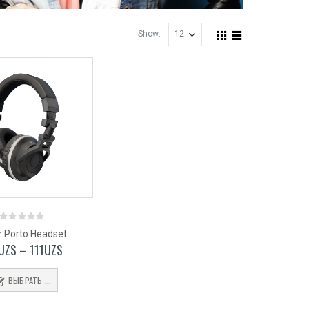
Show:
0
er Porto Headset
out
UZS
–
111
UZS
of
5
ВЫБРАТЬ ...