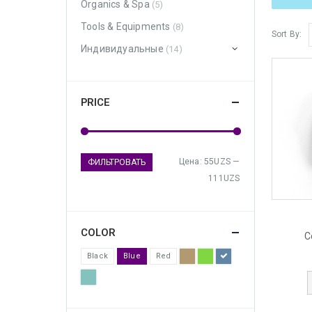
Organics & Spa
(5)
Tools & Equipments
(8)
Sort By:
Индивидуальные
(14)
PRICE
Цена:
55UZS
—
ФИЛЬТРОВАТЬ
111UZS
COLOR
C
Black
Blue
Red