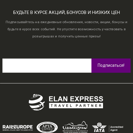
101
UZS
111
UZS
101
UZS
111
UZS
0
0
–
–
out
out
БУДЬТЕ В КУРСЕ АКЦИЙ, БОНУСОВ И НИЗКИХ ЦЕН
of
of
5
5
Porto Evolution
Porto Evolution
Подписывайтесь на ежедневные обновления, новости, акции, бонусы и
Headset
Headset
будьте в курсе всех событий. Не упустите возможность участвовать в
0
0
розыгрышах и получить ценные призы!
out
out
of
of
5
5
Porto Transparent
Porto Transparent
Images
Images
101
UZS
111
UZS
101
UZS
111
UZS
0
0
–
–
out
out
of
of
5
5