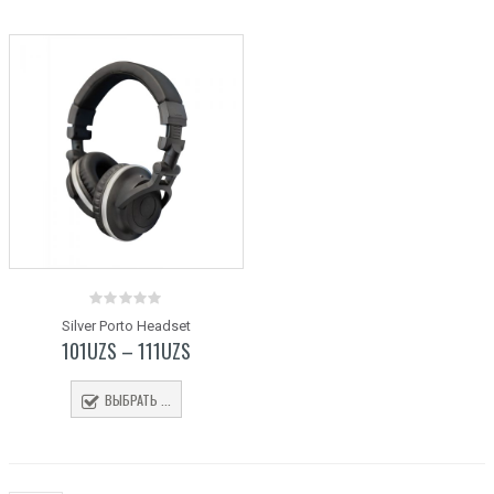
0
Silver Porto Headset
out
101
UZS
–
111
UZS
of
5
ВЫБРАТЬ ...