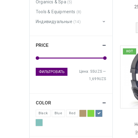
Organics & Spa
(5)
2
Tools & Equipments
(8)
Индивидуальные
(14)
PRICE
HOT
Цена:
55UZS
—
ФИЛЬТРОВАТЬ
1,699UZS
COLOR
Black
Blue
Red
H
2