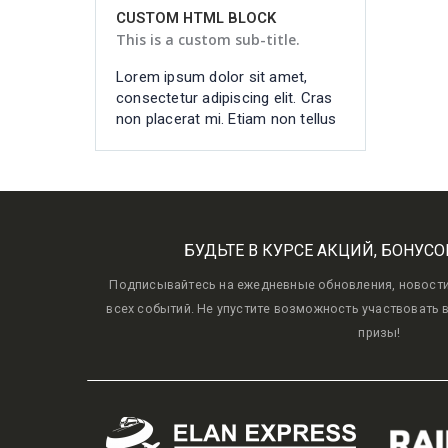
CUSTOM HTML BLOCK
This is a custom sub-title.
Lorem ipsum dolor sit amet,
consectetur adipiscing elit. Cras
non placerat mi. Etiam non tellus
БУДЬТЕ В КУРСЕ АКЦИЙ, БОНУСО
Подписывайтесь на ежедневные обновления, новости, 
всех событий. Не упустите возможность участвовать 
призы!