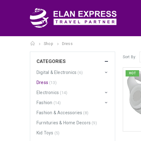
Home
Shop
Dress
Sort By:
CATEGORIES
Digital & Electronics
(6)
HOT
Dress
(13)
Electronics
(14)
Fashion
(14)
Fashion & Accessories
(8)
Furnituries & Home Decors
(9)
Kid Toys
(5)