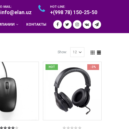
E-MAIL:
HOT-LINE:
info@elan.uz
+(998 78) 150-25-50
МПАНИИ
КОНТАКТЫ
Show:
HOT
-3%