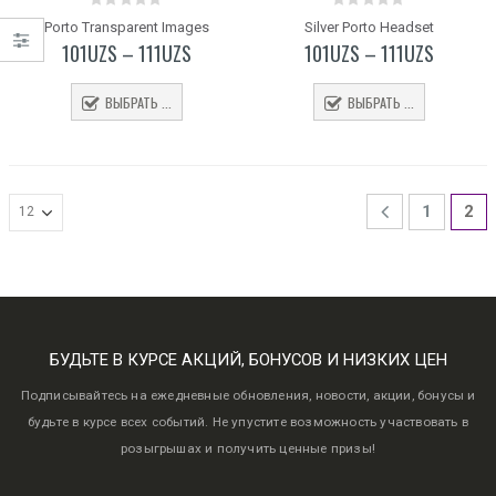
0
0
Porto Transparent Images
Silver Porto Headset
out
out
101
UZS
–
111
UZS
101
UZS
–
111
UZS
of
of
5
5
ВЫБРАТЬ ...
ВЫБРАТЬ ...
1
2
БУДЬТЕ В КУРСЕ АКЦИЙ, БОНУСОВ И НИЗКИХ ЦЕН
Подписывайтесь на ежедневные обновления, новости, акции, бонусы и
будьте в курсе всех событий. Не упустите возможность участвовать в
розыгрышах и получить ценные призы!